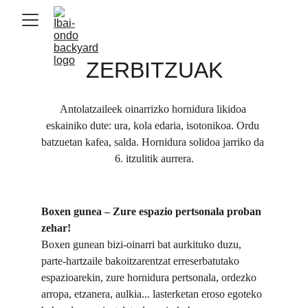
ZERBITZUAK
Antolatzaileek oinarrizko hornidura likidoa 
eskainiko dute: ura, kola edaria, isotonikoa. Ordu 
batzuetan kafea, salda. Hornidura solidoa jarriko da 
6. itzulitik aurrera.
Boxen gunea – Zure espazio pertsonala proban 
zehar!
Boxen gunean bizi-oinarri bat aurkituko duzu, 
parte-hartzaile bakoitzarentzat erreserbatutako 
espazioarekin, zure hornidura pertsonala, ordezko 
arropa, etzanera, aulkia... lasterketan eroso egoteko 