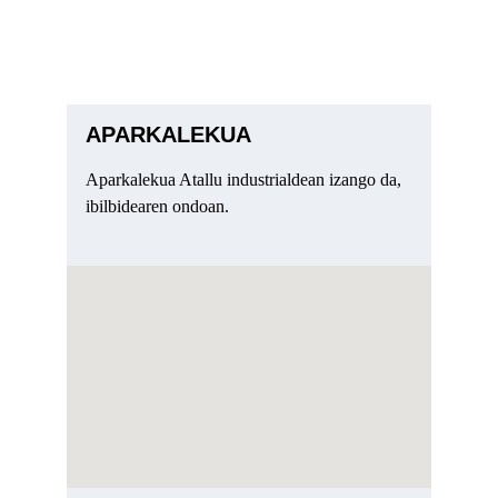
APARKALEKUA
Aparkalekua Atallu industrialdean izango da, 
ibilbidearen ondoan.