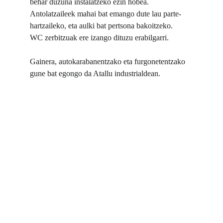
behar duzuna instalatzeko ezin hobea.
Antolatzaileek mahai bat emango dute lau parte-
hartzaileko, eta aulki bat pertsona bakoitzeko.
WC zerbitzuak ere izango dituzu erabilgarri.
Gainera, autokarabanentzako eta furgonetentzako 
gune bat egongo da Atallu industrialdean.