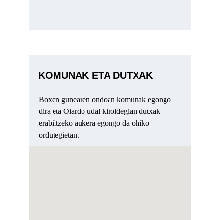
KOMUNAK ETA DUTXAK
Boxen gunearen ondoan komunak egongo 
dira eta Oiardo udal kiroldegian dutxak 
erabiltzeko aukera egongo da ohiko 
ordutegietan.