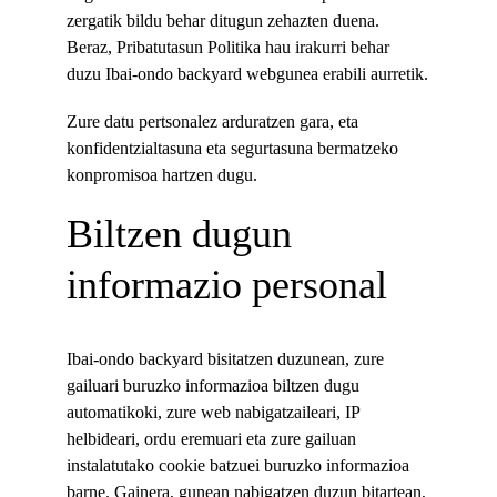
zergatik bildu behar ditugun zehazten duena. 
Beraz, Pribatutasun Politika hau irakurri behar 
duzu Ibai-ondo backyard webgunea erabili aurretik.
Zure datu pertsonalez arduratzen gara, eta 
konfidentzialtasuna eta segurtasuna bermatzeko 
konpromisoa hartzen dugu.
Biltzen dugun 
informazio personal
Ibai-ondo backyard bisitatzen duzunean, zure 
gailuari buruzko informazioa biltzen dugu 
automatikoki, zure web nabigatzaileari, IP 
helbideari, ordu eremuari eta zure gailuan 
instalatutako cookie batzuei buruzko informazioa 
barne. Gainera, gunean nabigatzen duzun bitartean, 