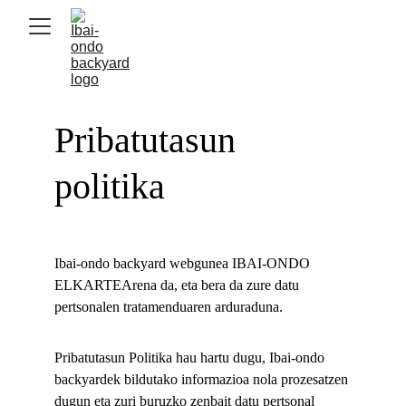
Pribatutasun 
politika
Ibai-ondo backyard webgunea IBAI-ONDO 
ELKARTEArena da, eta bera da zure datu 
pertsonalen tratamenduaren arduraduna.
Pribatutasun Politika hau hartu dugu, Ibai-ondo 
backyardek bildutako informazioa nola prozesatzen 
dugun eta zuri buruzko zenbait datu pertsonal 