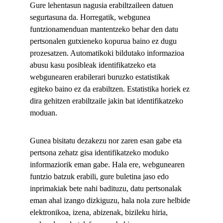
Gure lehentasun nagusia erabiltzaileen datuen 
segurtasuna da. Horregatik, webgunea 
funtzionamenduan mantentzeko behar den datu 
pertsonalen gutxieneko kopurua baino ez dugu 
prozesatzen. Automatikoki bildutako informazioa 
abusu kasu posibleak identifikatzeko eta 
webgunearen erabilerari buruzko estatistikak 
egiteko baino ez da erabiltzen. Estatistika horiek ez 
dira gehitzen erabiltzaile jakin bat identifikatzeko 
moduan.
Gunea bisitatu dezakezu nor zaren esan gabe eta 
pertsona zehatz gisa identifikatzeko moduko 
informaziorik eman gabe. Hala ere, webgunearen 
funtzio batzuk erabili, gure buletina jaso edo 
inprimakiak bete nahi badituzu, datu pertsonalak 
eman ahal izango dizkiguzu, hala nola zure helbide 
elektronikoa, izena, abizenak, bizileku hiria, 