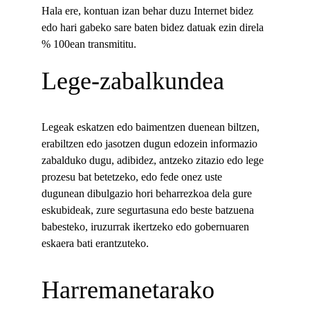
Hala ere, kontuan izan behar duzu Internet bidez 
edo hari gabeko sare baten bidez datuak ezin direla 
% 100ean transmititu.
Lege-zabalkundea
Legeak eskatzen edo baimentzen duenean biltzen, 
erabiltzen edo jasotzen dugun edozein informazio 
zabalduko dugu, adibidez, antzeko zitazio edo lege 
prozesu bat betetzeko, edo fede onez uste 
dugunean dibulgazio hori beharrezkoa dela gure 
eskubideak, zure segurtasuna edo beste batzuena 
babesteko, iruzurrak ikertzeko edo gobernuaren 
eskaera bati erantzuteko.
Harremanetarako 