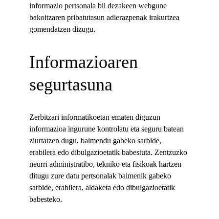
informazio pertsonala bil dezakeen webgune 
bakoitzaren pribatutasun adierazpenak irakurtzea 
gomendatzen dizugu.
Informazioaren 
segurtasuna
Zerbitzari informatikoetan ematen diguzun 
informazioa ingurune kontrolatu eta seguru batean 
ziurtatzen dugu, baimendu gabeko sarbide, 
erabilera edo dibulgazioetatik babestuta. Zentzuzko 
neurri administratibo, tekniko eta fisikoak hartzen 
ditugu zure datu pertsonalak baimenik gabeko 
sarbide, erabilera, aldaketa edo dibulgazioetatik 
babesteko.