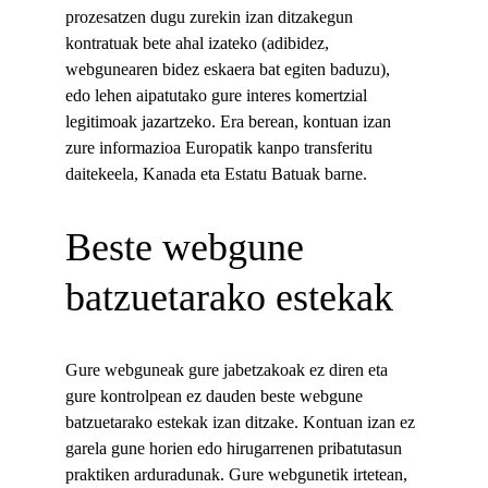
prozesatzen dugu zurekin izan ditzakegun 
kontratuak bete ahal izateko (adibidez, 
webgunearen bidez eskaera bat egiten baduzu), 
edo lehen aipatutako gure interes komertzial 
legitimoak jazartzeko. Era berean, kontuan izan 
zure informazioa Europatik kanpo transferitu 
daitekeela, Kanada eta Estatu Batuak barne.
Beste 
webgune 
batzuetarako estekak
Gure webguneak gure jabetzakoak ez diren eta 
gure kontrolpean ez dauden beste webgune 
batzuetarako estekak izan ditzake. Kontuan izan ez 
garela gune horien edo hirugarrenen pribatutasun 
praktiken arduradunak. Gure webgunetik irtetean, 