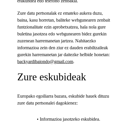
erakundea edo telefono zenbakia.
Zure datu pertsonalak ez emateko aukera duzu, 
baina, kasu horretan, baliteke webgunearen zenbait 
funtzionalitate ezin aprobetxatzea, hala nola gure 
buletina jasotzea edo webgunearen bidez gurekin 
zuzenean harremanetan jartzea. Nahitaezko 
informazioa zein den ziur ez dauden erabiltzaileak 
gurekin harremanetan jar daitezke helbide honetan: 
backyardibaiondo@gmail.com
.
Zure eskubideak
Europako egoiliarra bazara, eskubide hauek dituzu 
zure datu pertsonalei dagokienez:
                 • Informazioa jasotzeko eskubidea.