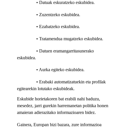
                 • Datuak eskuratzeko eskubidea.
                 • Zuzentzeko eskubidea.
                 • Ezabatzeko eskubidea.
                 • Tratamendua mugatzeko eskubidea.
                 • Datuen eramangarritasunerako 
eskubidea.
                 • Aurka egiteko eskubidea.
                 • Erabaki automatizatuekin eta profilak 
egitearekin lotutako eskubideak.
Eskubide horietakoren bat erabili nahi baduzu, 
mesedez, jarri gurekin harremanetan politika honen 
amaieran adierazitako informazioaren bidez.
Gainera, Europan bizi bazara, zure informazioa 