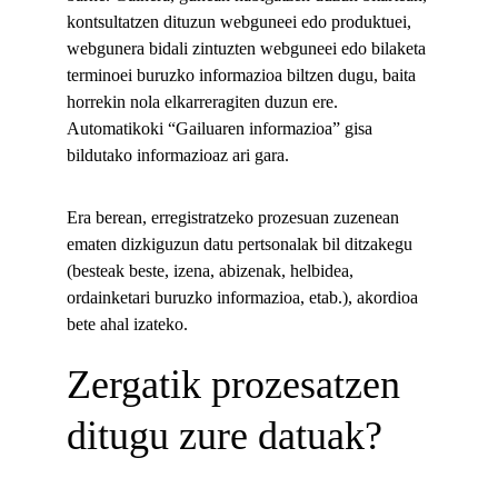
kontsultatzen dituzun webguneei edo produktuei, 
webgunera bidali zintuzten webguneei edo bilaketa 
terminoei buruzko informazioa biltzen dugu, baita 
horrekin nola elkarreragiten duzun ere. 
Automatikoki “Gailuaren informazioa” gisa 
bildutako informazioaz ari gara.
Era berean, erregistratzeko prozesuan zuzenean 
ematen dizkiguzun datu pertsonalak bil ditzakegu 
(besteak beste, izena, abizenak, helbidea, 
ordainketari buruzko informazioa, etab.), akordioa 
bete ahal izateko.
Zergatik prozesatzen 
ditugu zure datuak?