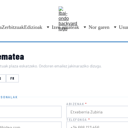
a
Zerbitzuak
Edizioak
Izen emateak
Nor garen
Usur