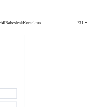
bil
Babesleak
Kontaktua
EU