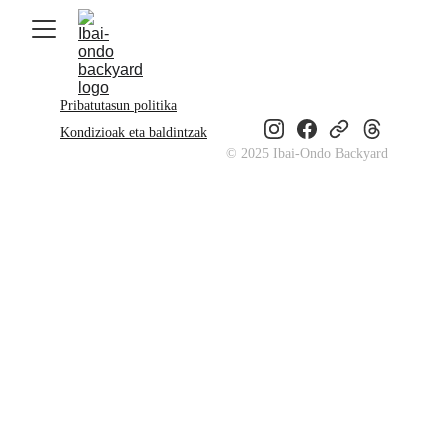
Pribatutasun politika
Kondizioak eta baldintzak
© 2025 Ibai-Ondo Backyard