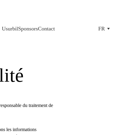
Usurbil
Sponsors
Contact
FR
lité
sponsable du traitement de 
ons les informations 