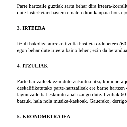
Parte hartzaile guztiak sartu behar dira irteera-korra
dute lasterketari hasiera ematen dion kanpaia hotsa j
3. 
IRTEERA
Itzuli bakoitza aurreko itzulia hasi eta ordubetera (6
egon behar dute irteera baino lehen; ezin da berandua
4. 
ITZULIAK
Parte hartzaileek ezin dute zirkuitua utzi, komunera j
deskalifikatutako parte-hartzaileak ere barne hartzen 
laguntzaile bat eskuratu ahal izango dute. Itzuliak 
batzuk, hala nola musika-kaskoak. Gauerako, derrigor
5. 
KRONOMETRAJEA