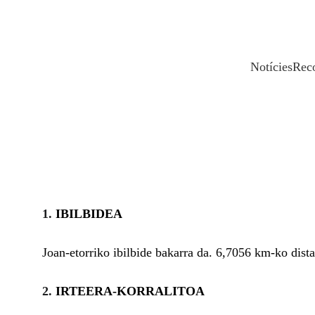
Notícies
Reco
1. 
IBILBIDEA
Joan-etorriko ibilbide bakarra da. 6,7056 km-ko dista
2. 
IRTEERA-KORRALITOA