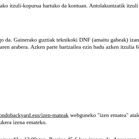
ko itzuli-kopurua hartuko da kontuan. Antolakuntzatik itzuli
go da. Gainerako guztiak teknikoki DNF (amaitu gabeak) izang
aren arabera. Azken parte hartzailea ezin badu azken itzulia 6
iondobackyard.eus/izen-mateak
 webguneko "izen ematea" atale
aukera izena emateko.