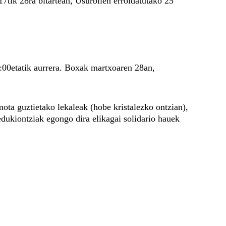
7tik 28ra bitartean, Usurbilen erroldatutako 25 
6:00etatik aurrera. Boxak martxoaren 28an, 
ta guztietako lekaleak (hobe kristalezko ontzian), 
dukiontziak egongo dira elikagai solidario hauek 