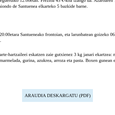
 eguerdiko 12:00etan. Prezioa 45 €-koa izango da. Azaroaren 1
aiondo de Santuenea elkarteko 5 bazkide barne.
k 20:00etara Santueneako frontoian, eta larunbatean goizeko 0
.
hartzaileei eskatzen zaie gutxienez 3 kg janari ekartzea: mo
 marmelada, gurina, azukrea, arroza eta pasta. Boxen gunean e
ARAUDIA DESKARGATU (PDF)