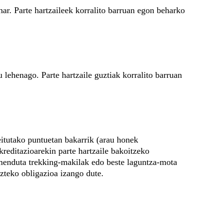
har. Parte hartzaileek korralito barruan egon beharko 
u lehenago. Parte hartzaile guztiak korralito barruan 
leitutako puntuetan bakarrik (arau honek 
kreditazioarekin parte hartzaile bakoitzeko 
imenduta trekking-makilak edo beste laguntza-mota 
zteko obligazioa izango dute.