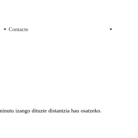
Contacte
minutu izango dituzte distantzia hau osatzeko.