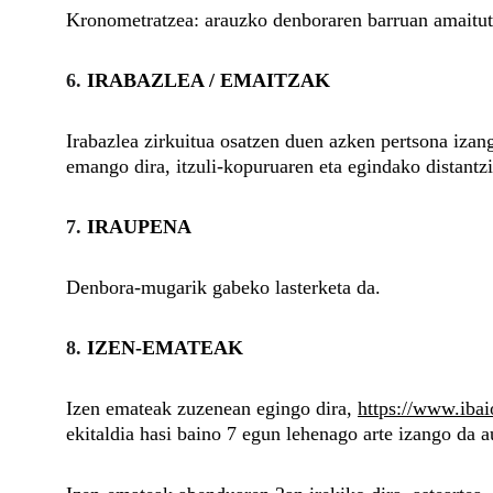
Kronometratzea: arauzko denboraren barruan amaituta
6. 
IRABAZLEA / EMAITZAK
Irabazlea zirkuitua osatzen duen azken pertsona izan
emango dira, itzuli-kopuruaren eta egindako distantzi
7. 
IRAUPENA
Denbora-mugarik gabeko lasterketa da.
8. 
IZEN-EMATEAK
Izen emateak zuzenean egingo dira,
https://www.iba
ekitaldia hasi baino 7 egun lehenago arte izango da 