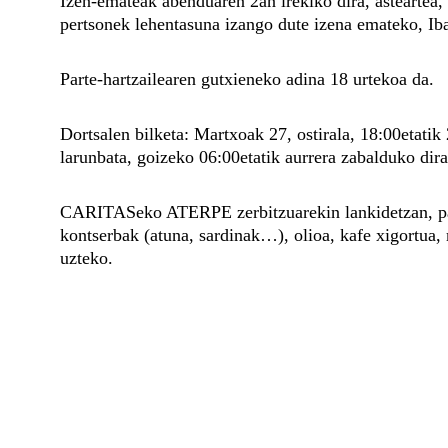
Izen-emateak abenduaren 2an irekiko dira, asteartea,
pertsonek lehentasuna izango dute izena emateko, Ib
Parte-hartzailearen gutxieneko adina 18 urtekoa da.
Dortsalen bilketa: Martxoak 27, ostirala, 18:00etati
larunbata, goizeko 06:00etatik aurrera zabalduko dira
CARITASeko ATERPE zerbitzuarekin lankidetzan, parte-
kontserbak (atuna, sardinak…), olioa, kafe xigortua,
uzteko.