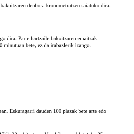
 bakoitzaren denbora kronometratzen saiatuko dira.
o dira. Parte hartzaile bakoitzaren emaitzak 
0 minutuan bete, ez da irabazlerik izango.
an. Eskuragarri dauden 100 plazak bete arte edo 